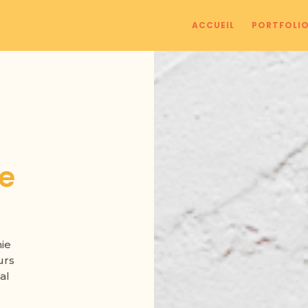
ACCUEIL
PORTFOLI
e
hie
urs
al