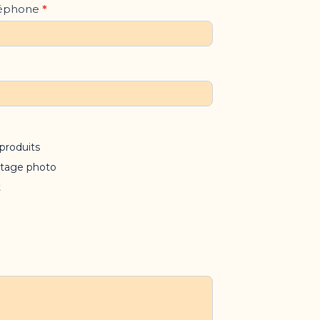
léphone
*
produits
ortage photo
t