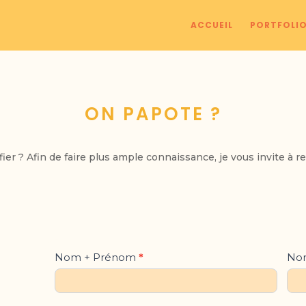
ACCUEIL
PORTFOLI
ON PAPOTE ?
ier ? Afin de faire plus ample connaissance, je vous invite à re
Contact
Nom + Prénom
*
Nom
Formulaire